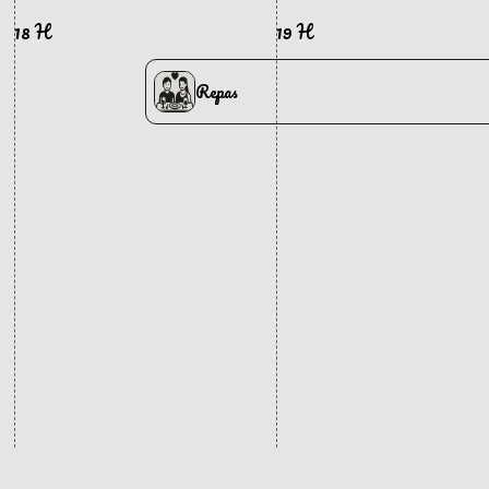
18 H
19 H
Repas