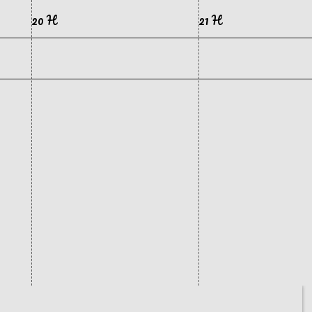
20 H
21 H